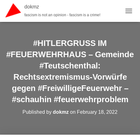
dokmz
fascism is not an opinion - fascism is a crime!
TOGGL
#HITLERGRUSS IM
#FEUERWEHRHAUS – Gemeinde
#Teutschenthal:
Rechtsextremismus-Vorwürfe
gegen #FreiwilligeFeuerwehr –
#schauhin #feuerwehrproblem
Published by
dokmz
on
February 18, 2022