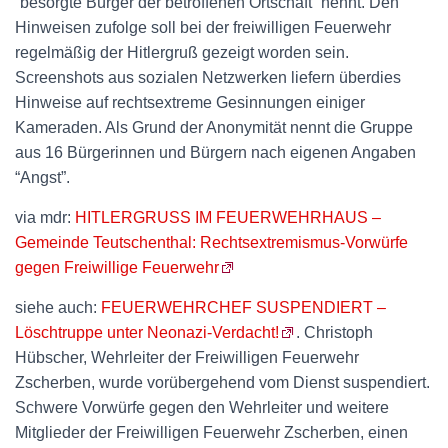
“besorgte Bürger der betroffenen Ortschaft” nennt. Den
Hinweisen zufolge soll bei der freiwilligen Feuerwehr
regelmäßig der Hitlergruß gezeigt worden sein.
Screenshots aus sozialen Netzwerken liefern überdies
Hinweise auf rechtsextreme Gesinnungen einiger
Kameraden. Als Grund der Anonymität nennt die Gruppe
aus 16 Bürgerinnen und Bürgern nach eigenen Angaben
“Angst”.
via mdr:
HITLERGRUSS IM FEUERWEHRHAUS –
Gemeinde Teutschenthal: Rechtsextremismus-Vorwürfe
gegen Freiwillige Feuerwehr
siehe auch:
FEUERWEHRCHEF SUSPENDIERT –
Löschtruppe unter Neonazi-Verdacht!
. Christoph
Hübscher, Wehrleiter der Freiwilligen Feuerwehr
Zscherben, wurde vorübergehend vom Dienst suspendiert.
Schwere Vorwürfe gegen den Wehrleiter und weitere
Mitglieder der Freiwilligen Feuerwehr Zscherben, einen