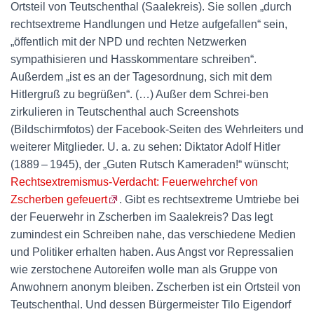
Ortsteil von Teutschenthal (Saalekreis). Sie sollen „durch
rechtsextreme Handlungen und Hetze aufgefallen“ sein,
„öffentlich mit der NPD und rechten Netzwerken
sympathisieren und Hasskommentare schreiben“.
Außerdem „ist es an der Tagesordnung, sich mit dem
Hitlergruß zu begrüßen“. (…) Außer dem Schrei-ben
zirkulieren in Teutschenthal auch Screenshots
(Bildschirmfotos) der Facebook-Seiten des Wehrleiters und
weiterer Mitglieder. U. a. zu sehen: Diktator Adolf Hitler
(1889 – 1945), der „Guten Rutsch Kameraden!“ wünscht;
Rechtsextremismus-Verdacht: Feuerwehrchef von
Zscherben gefeuert
. Gibt es rechtsextreme Umtriebe bei
der Feuerwehr in Zscherben im Saalekreis? Das legt
zumindest ein Schreiben nahe, das verschiedene Medien
und Politiker erhalten haben. Aus Angst vor Repressalien
wie zerstochene Autoreifen wolle man als Gruppe von
Anwohnern anonym bleiben. Zscherben ist ein Ortsteil von
Teutschenthal. Und dessen Bürgermeister Tilo Eigendorf