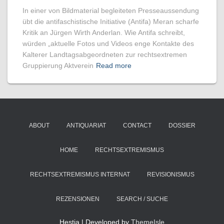
In einer von Bildmaterial begleiteten Presseaussendung
übt die antifaschistische Initiative (Antifa) Meran scharfe
Kritik an Jürgen Wirth Anderlan. Wie Antifa schreibt,
würden „aktuelle Fotos und Videos enge Kontakte des
Kalterer Landtagsabgeordneten zur rechtsextremen
Gruppierung Aktverein
Read more
ABOUT
ANTIQUARIAT
CONTACT
DOSSIER
HOME
RECHTSEXTREMISMUS
RECHTSEXTREMISMUS INTERNAT
REVISIONISMUS
REZENSIONEN
SEARCH / SUCHE
Hestia | Developed by
ThemeIsle