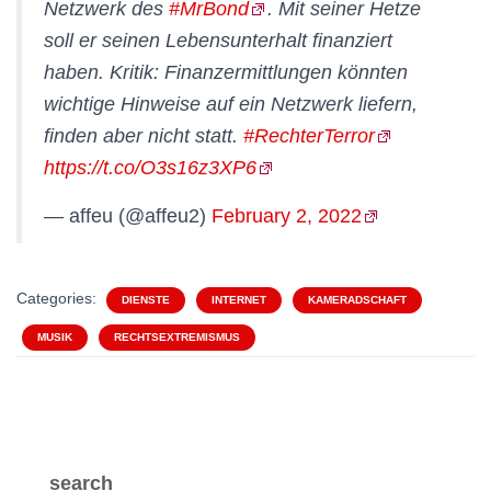
Netzwerk des
#MrBond
. Mit seiner Hetze
soll er seinen Lebensunterhalt finanziert
haben. Kritik: Finanzermittlungen könnten
wichtige Hinweise auf ein Netzwerk liefern,
finden aber nicht statt.
#RechterTerror
https://t.co/O3s16z3XP6
— affeu (@affeu2)
February 2, 2022
Categories:
DIENSTE
INTERNET
KAMERADSCHAFT
MUSIK
RECHTSEXTREMISMUS
search