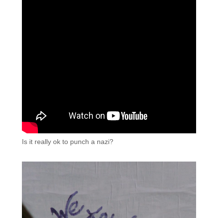
Is it really ok to punch a nazi?