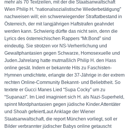
mehr als 70 Textzeilen, mit der die Staatsanwaltschaft
Wien Philip H. “nationalsozialistische Wiederbetätigung”
nachweisen will; ein schwerwiegender Straftatbestand in
Österreich, der mit langjährigen Haftstrafen geahndet
werden kann. Schwierig dürfte das nicht sein, denn die
Lyrics des österreichischen Rappers “Mr.Bond” sind
eindeutig. Sie strotzen vor NS-Verherrlichung und
Gewaltphantasien gegen Schwarze, Homosexuelle und
Juden.Jahrelang hatte mutmaßlich Philip H. den Hass
online gesät. Indem er bekannte Hits zu Faschisten-
Hymnen umdichtete, erlangte der 37-Jährige in der extrem
rechten Online-Community Bekannt- und Beliebtheit. So
textete er Gucci Manes Lied “Supa Cocky” um zu
“Supanazi”. Im Lied imaginiert sich H. als Nazi-Superheld,
spinnt Mordphantasien gegen jüdische Kinder.Attentäter
und Shoah gefeiertLaut Anklage der Wiener
Staatsanwaltschaft, die report München vorliegt, soll er
Bilder verbrannter jüdischer Babys online getauscht