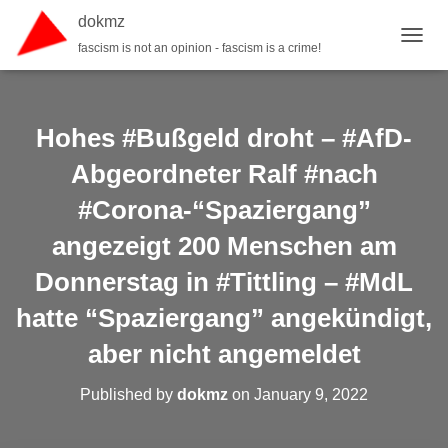
dokmz
fascism is not an opinion - fascism is a crime!
TOGGL
Hohes #Bußgeld droht – #AfD-
Abgeordneter Ralf #nach
#Corona-“Spaziergang”
angezeigt 200 Menschen am
Donnerstag in #Tittling – #MdL
hatte “Spaziergang” angekündigt,
aber nicht angemeldet
Published by
dokmz
on
January 9, 2022