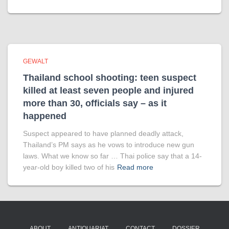
GEWALT
Thailand school shooting: teen suspect
killed at least seven people and injured
more than 30, officials say – as it
happened
Suspect appeared to have planned deadly attack,
Thailand’s PM says as he vows to introduce new gun
laws. What we know so far … Thai police say that a 14-
year-old boy killed two of his
Read more
ABOUT
ANTIQUARIAT
CONTACT
DOSSIER