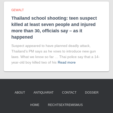
GEWALT
Thailand school shooting: teen suspect
killed at least seven people and injured
more than 30, officials say – as it
happened
Suspect appeared to have planned deadly attack,
Thailand’s PM says as he vows to introduce new gun
laws. What we know so far … Thai police say that a 14-
year-old boy killed two of his
Read more
ABOUT
ANTIQUARIAT
CONTACT
DOSSIER
HOME
RECHTSEXTREMISMUS