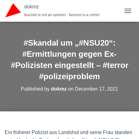
dokmz
fascism is not an opinion - fascism is a crime!
TOGGL
#Skandal um „#NSU20“:
#Ermittlungen gegen Ex-
#Polizisten eingestellt – #terror
#polizeiproblem
Published by
dokmz
on
December 17, 2021
Ein früherer Polizist aus Landshut und seine Frau standen