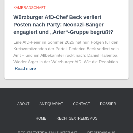
KAMERADSCHAFT
Würzburger AfD-Chef Beck verliert
Posten nach Party: Neonazi-Sänger
engagiert und „Arier“-Gruppe begrüßt?
Eine AfD-Feier im Sommer 2025 hat nun Folgen für den
Kreisvorsitzenden der Partei. Federico Beck verliert sein
Amt – und ein Altbekannter rückt nach: Daniel Halemba.
Wieder Ärger in der Würzburger AfD: Wie die Redaktion
Read more
ABOUT
ANTIQUARIAT
CONTACT
DOSSIER
HOME
RECHTSEXTREMISMUS