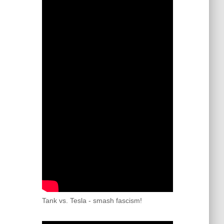
Tank vs. Tesla - smash fascism!