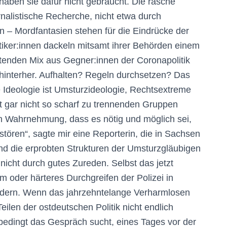
haben sie dafür nicht gebraucht. Die rasche
nalistische Recherche, nicht etwa durch
en – Mordfantasien stehen für die Eindrücke der
i­ke­r:in­nen dackeln mitsamt ihrer Behörden einem
enden Mix aus Geg­ne­r:in­nen der Coronapolitik
us hinterher. Aufhalten? Regeln durchsetzen? Das
 Ideologie ist Umsturzideologie, Rechtsextreme
t gar nicht so scharf zu trennenden Gruppen
n Wahrnehmung, dass es nötig und möglich sei,
rstören“, sagte mir eine Reporterin, die in Sachsen
 und die erprobten Strukturen der Umsturzgläubigen
 nicht durch gutes Zureden. Selbst das jetzt
m oder härteres Durchgreifen der Polizei in
ändern. Wenn das jahrzehntelange Verharmlosen
ilen der ostdeutschen Politik nicht endlich
bedingt das Gespräch sucht, eines Tages vor der