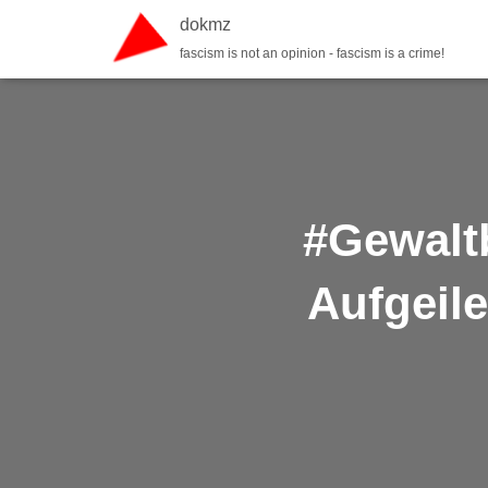
dokmz
fascism is not an opinion - fascism is a crime!
#Gewalt
Aufgeil