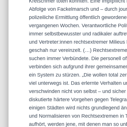
Kretschmer töten könnten. Eine Impfpflicht 
Abfolge von Fackelmarsch und – durch jour
polizeiliche Ermittlung öffentlich geworden
vergangenen Wochen. Verantwortliche Po­li­t
immer selbstbewusster und radikaler auftret
und Ver­tre­te­r:in­nen rechtsextremer Milie
geschah nur vereinzelt. (…) Rechtsextreme
suchen immer Verbündete. Die personell of
verbinden sich aufgrund ihrer gemeinsame
ein System zu stürzen. „Die wollen total ze
viel unterwegs ist. Das erlernte Verhalten
verschwinden nicht von selbst – und ­sicher
diskutierte härtere Vorgehen gegen Telegra
einigen Städten wird nichts grundlegend 
und Normalisieren von Rechtsextremen in Te
aufhört, werden jene, mit denen man so un