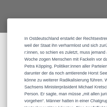
In Ostdeutschland erstarkt der Rechtsextr
weil der Staat ihn verharmlost und sich zurü
r:in­nen, so schien es zuletzt, muss jemand
Woche zogen Menschen mit Fackeln vor da
Petra Köpping. Po­li­ti­ke­r:in­nen aller Par
darunter der da noch amtierende Horst Seeh
könne zu weiterer Radikalisierung führen. 
Sachsens Ministerpräsident Michael Kret
Person. Er sagte, man müsse „mit allen jur
vorgehen“. Männer hatten in einer Chatgrupp