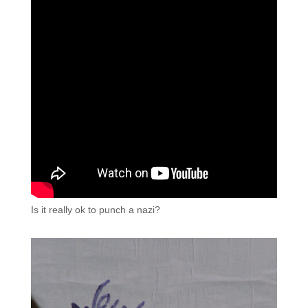
Is it really ok to punch a nazi?