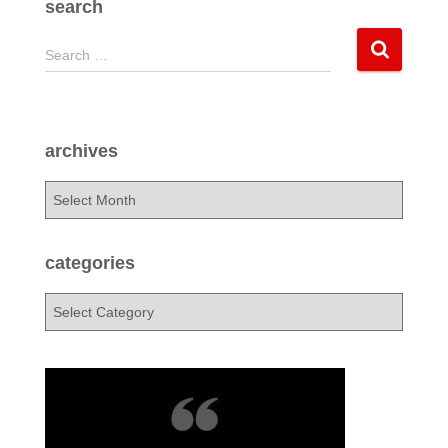
search
S
Search …
e
a
r
c
archives
h
f
a
o
r
r
c
:
h
categories
i
v
c
e
a
s
t
e
g
o
r