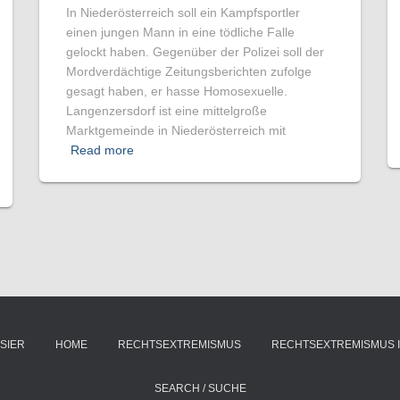
In Niederösterreich soll ein Kampfsportler
einen jungen Mann in eine tödliche Falle
gelockt haben. Gegenüber der Polizei soll der
Mordverdächtige Zeitungsberichten zufolge
gesagt haben, er hasse Homosexuelle.
Langenzersdorf ist eine mittelgroße
Marktgemeinde in Niederösterreich mit
Read more
SIER
HOME
RECHTSEXTREMISMUS
RECHTSEXTREMISMUS 
SEARCH / SUCHE