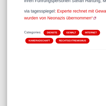
ihren Führungspersonen Stefan Hartung, M
via tagesspiegel
: Experte rechnet mit Gew
wurden von Neonazis übernommen“
Categories:
DIENSTE
GEWALT
INTERNET
KAMERADSCHAFT
RECHTSEXTREMISMUS