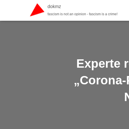
dokmz
fascism is not an opinion - fascism is a crime!
Experte 
„Corona-