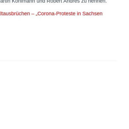
artin Kohlmann und Robert Andres zu nennen.
altausbrüchen – „Corona-Proteste in Sachsen