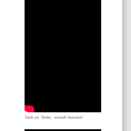
Tank vs. Tesla - smash fascism!