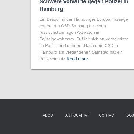
Schwere Vorwürfe gegen Polizei in
Hamburg
Ein Besuch in der Hamburger Europa Passage
endete am CSD-Samstag für einen
russischstämmigen Aktivisten im
Polizeigewahrsam. Er fühlt sich an Verhältnisse
im Putin-Land erinnert. Nach dem CSD in
Hamburg am vergangenen Samstag hat ein
Polizeieinsatz
Read more
ABOUT
ANTIQUARIAT
CONTACT
DOS