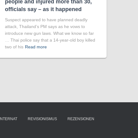
people and injured more than 30,
officials say – as it happened
Suspect appeared to have planned deadly
attack, Thailand’s PM says as he vows to
introduce new gun laws. What we know so far
… Thai police say that a 14-year-old boy killed
two of his
Read more
INTERNAT
REVISIONISMUS
REZENSIONEN