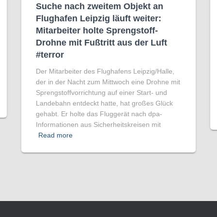
Suche nach zweitem Objekt an
Flughafen Leipzig läuft weiter:
Mitarbeiter holte Sprengstoff-
Drohne mit Fußtritt aus der Luft
#terror
Der Mitarbeiter des Flughafens Leipzig/Halle,
der in der Nacht zum Mittwoch eine Drohne mit
Sprengstoffvorrichtung auf einer Start- und
Landebahn entdeckt hatte, hat großes Glück
gehabt. Er holte das Fluggerät nach dpa-
Informationen aus Sicherheitskreisen mit
Read more