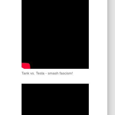
Tank vs. Tesla - smash fascism!