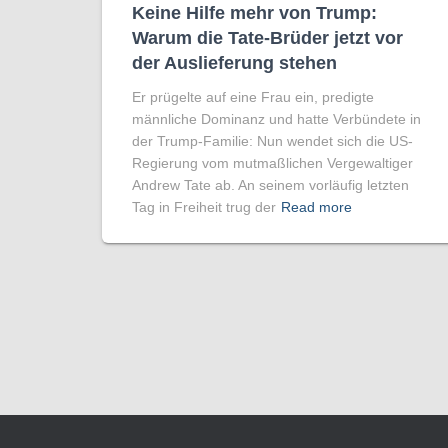
Keine Hilfe mehr von Trump:
Warum die Tate-Brüder jetzt vor
der Auslieferung stehen
Er prügelte auf eine Frau ein, predigte
männliche Dominanz und hatte Verbündete in
der Trump-Familie: Nun wendet sich die US-
Regierung vom mutmaßlichen Vergewaltiger
Andrew Tate ab. An seinem vorläufig letzten
Tag in Freiheit trug der
Read more