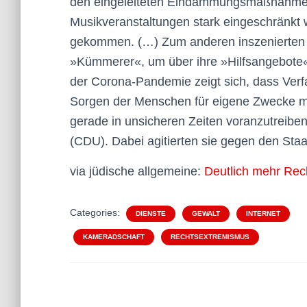
den eingeleiteten Eindämmungsmaßnahmen 
Musikveranstaltungen stark eingeschränkt 
gekommen. (…) Zum anderen inszenierten s
»Kümmerer«, um über ihre »Hilfsangebote« 
der Corona-Pandemie zeigt sich, dass Ver
Sorgen der Menschen für eigene Zwecke mi
gerade in unsicheren Zeiten voranzutreiben
(CDU). Dabei agitierten sie gegen den Sta
via jüdische allgemeine:
Deutlich mehr Rec
Categories:
DIENSTE
GEWALT
INTERNET
KAMERADSCHAFT
RECHTSEXTREMISMUS