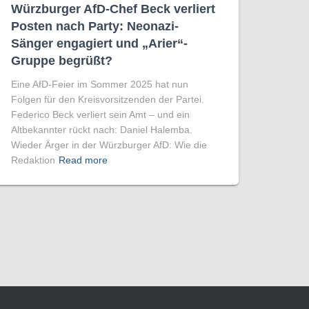
Würzburger AfD-Chef Beck verliert
Posten nach Party: Neonazi-
Sänger engagiert und „Arier“-
Gruppe begrüßt?
Eine AfD-Feier im Sommer 2025 hat nun
Folgen für den Kreisvorsitzenden der Partei.
Federico Beck verliert sein Amt – und ein
Altbekannter rückt nach: Daniel Halemba.
Wieder Ärger in der Würzburger AfD: Wie die
Redaktion
Read more