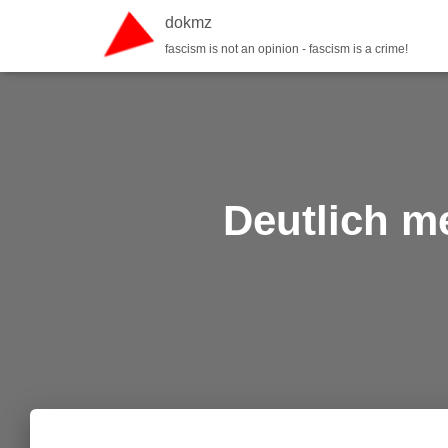
dokmz
fascism is not an opinion - fascism is a crime!
Deutlich m