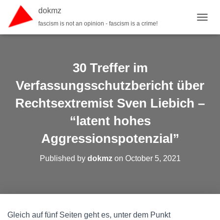
dokmz
fascism is not an opinion - fascism is a crime!
TOGGL
30 Treffer im
Verfassungsschutzbericht über
Rechtsextremist Sven Liebich –
“latent hohes
Aggressionspotenzial”
Published by
dokmz
on
October 5, 2021
Gleich auf fünf Seiten geht es, unter dem Punkt