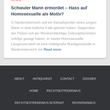
GEWALT
Schwuler Mann ermordet – Hass auf
Homo­sexuelle als Motiv?
In Niederösterreich soll ein Kampfsportler einen jungen
Mann in eine tödliche Falle gelockt haben. Gegenüber
der Polizei soll der Mordverdächtige Zeitungsberichten
zufolge gesagt haben, er hasse Homosexuelle.
Langenzersdorf ist eine mittelgroße Marktgemeinde in
Niederösterreich mit
Read more
ABOUT
ANTIQUARIAT
CONTACT
DOSSIER
HOME
RECHTSEXTREMISMUS
RECHTSEXTREMISMUS INTERNAT
REVISIONISMUS