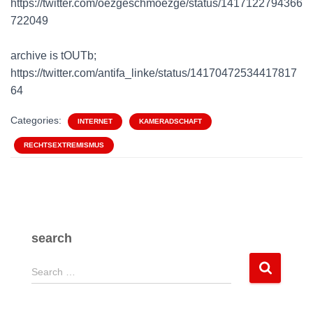
https://twitter.com/oezgeschmoezge/status/1417122794366
722049
archive is tOUTb;
https://twitter.com/antifa_linke/status/14170472534417817
64
Categories:
INTERNET
KAMERADSCHAFT
RECHTSEXTREMISMUS
search
S
Search …
e
a
r