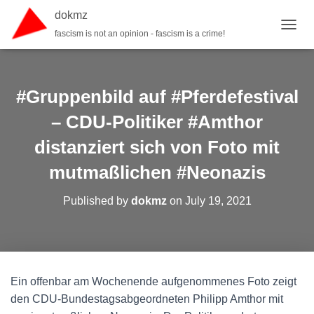
dokmz
fascism is not an opinion - fascism is a crime!
TOGGL
#Gruppenbild auf #Pferdefestival
– CDU-Politiker #Amthor
distanziert sich von Foto mit
mutmaßlichen #Neonazis
Published by
dokmz
on
July 19, 2021
Ein offenbar am Wochenende aufgenommenes Foto zeigt
den CDU-Bundestagsabgeordneten Philipp Amthor mit