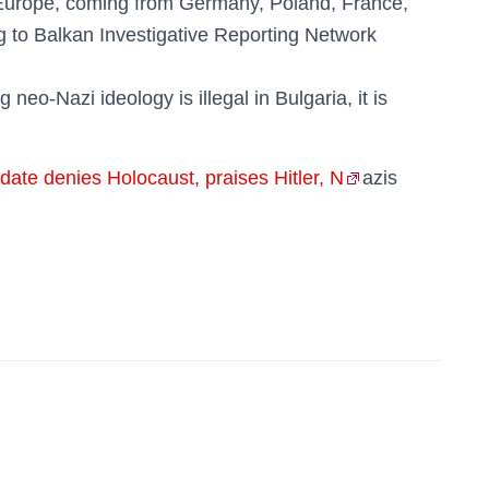
 Europe, coming from Germany, Poland, France,
 to Balkan Investigative Reporting Network
eo-Nazi ideology is illegal in Bulgaria, it is
idate denies Holocaust, praises Hitler, N
azis