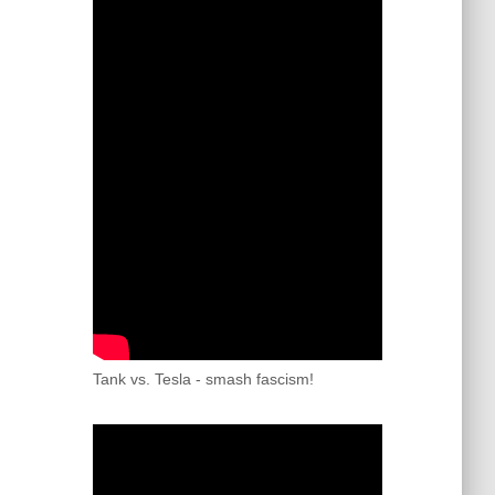
Tank vs. Tesla - smash fascism!