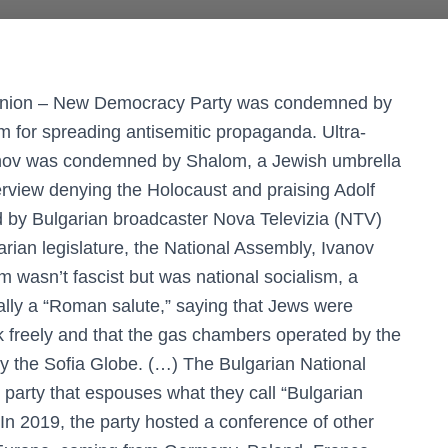
l Union – New Democracy Party was condemned by
 for spreading antisemitic propaganda. Ultra-
Ivanov was condemned by Shalom, a Jewish umbrella
nterview denying the Holocaust and praising Adolf
ed by Bulgarian broadcaster Nova Televizia (NTV)
arian legislature, the National Assembly, Ivanov
wasn’t fascist but was national socialism, a
ally a “Roman salute,” saying that Jews were
 freely and that the gas chambers operated by the
y the Sofia Globe. (…) The Bulgarian National
 party that espouses what they call “Bulgarian
In 2019, the party hosted a conference of other