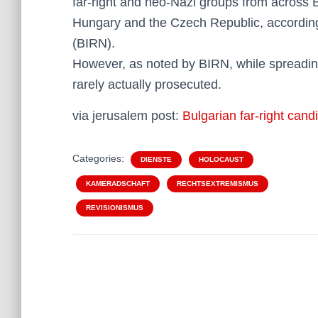
far-right and neo-Nazi groups from across
Hungary and the Czech Republic, according
(BIRN).
However, as noted by BIRN, while spreading n
rarely actually prosecuted.
via jerusalem post:
Bulgarian far-right cand
Categories:
DIENSTE
HOLOCAUST
KAMERADSCHAFT
RECHTSEXTREMISMUS
REVISIONISMUS