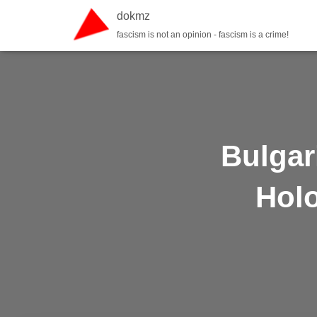
dokmz
fascism is not an opinion - fascism is a crime!
Bulgar
Holo