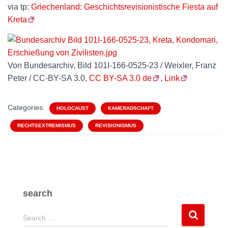
via tp:
Griechenland: Geschichtsrevisionistische Fiesta auf
Kreta
Von Bundesarchiv, Bild 101I-166-0525-23 / Weixler, Franz
Peter / CC-BY-SA 3.0,
CC BY-SA 3.0 de
,
Link
Categories:
HOLOCAUST
KAMERADSCHAFT
RECHTSEXTREMISMUS
REVISIONISMUS
search
S
Search …
e