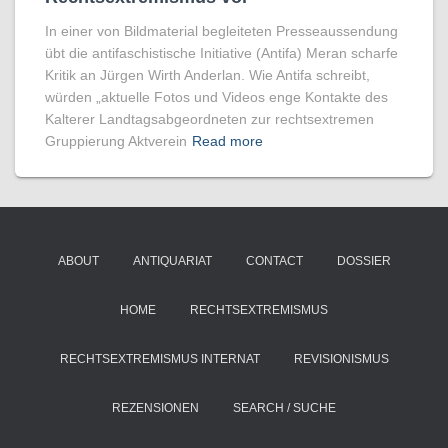
In einer von Bildmaterial begleiteten Presseaussendung
übt die antifaschistische Initiative (Antifa) Meran scharfe
Kritik an Jürgen Wirth Anderlan. Wie Antifa schreibt,
würden „aktuelle Fotos und Videos enge Kontakte des
Kalterer Landtagsabgeordneten zur rechtsextremen
Gruppierung Aktverein
Read more
ABOUT
ANTIQUARIAT
CONTACT
DOSSIER
HOME
RECHTSEXTREMISMUS
RECHTSEXTREMISMUS INTERNAT
REVISIONISMUS
REZENSIONEN
SEARCH / SUCHE