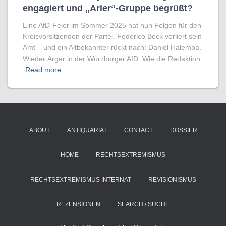
engagiert und „Arier“-Gruppe begrüßt?
Eine AfD-Feier im Sommer 2025 hat nun Folgen für den
Kreisvorsitzenden der Partei. Federico Beck verliert sein
Amt – und ein Altbekannter rückt nach: Daniel Halemba.
Wieder Ärger in der Würzburger AfD: Wie die Redaktion
Read more
ABOUT
ANTIQUARIAT
CONTACT
DOSSIER
HOME
RECHTSEXTREMISMUS
RECHTSEXTREMISMUS INTERNAT
REVISIONISMUS
REZENSIONEN
SEARCH / SUCHE