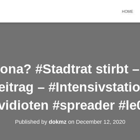
HOME
ona? #Stadtrat stirbt –
itrag – #Intensivstati
vidioten #spreader #le
Published by
dokmz
on
December 12, 2020