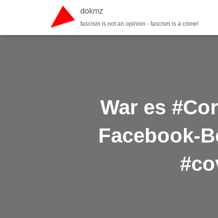
dokmz
fascism is not an opinion - fascism is a crime!
War es #Cor
Facebook-Be
#co