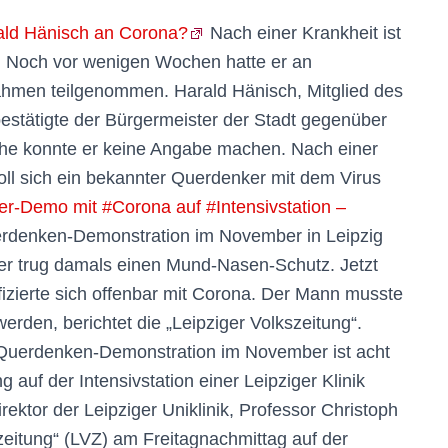
arald Hänisch an Corona?
Nach einer Krankheit ist
. Noch vor wenigen Wochen hatte er an
men teilgenommen. Harald Hänisch, Mitglied des
bestätigte der Bürgermeister der Stadt gegenüber
che konnte er keine Angabe machen. Nach einer
oll sich ein bekannter Querdenker mit dem Virus
r-Demo mit #Corona auf #Intensivstation –
erdenken-Demonstration im November in Leipzig
er trug damals einen Mund-Nasen-Schutz. Jetzt
nfizierte sich offenbar mit Corona. Der Mann musste
werden, berichtet die „Leipziger Volkszeitung“.
r Querdenken-Demonstration im November ist acht
auf der Intensivstation einer Leipziger Klinik
ektor der Leipziger Uniklinik, Professor Christoph
zeitung“ (LVZ) am Freitagnachmittag auf der