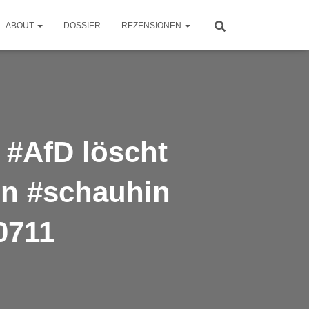
ABOUT
DOSSIER
REZENSIONEN
 #AfD löscht
on #schauhin
0711