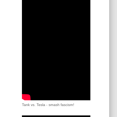
Tank vs. Tesla - smash fascism!