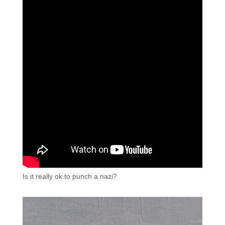
Is it really ok to punch a nazi?