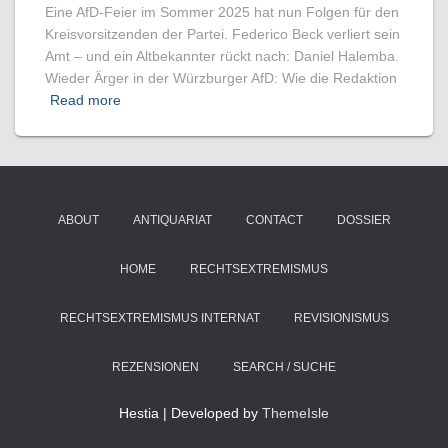
Eine AfD-Feier im Sommer 2025 hat nun Folgen für den
Kreisvorsitzenden der Partei. Federico Beck verliert sein
Amt – und ein Altbekannter rückt nach: Daniel Halemba.
Wieder Ärger in der Würzburger AfD: Wie die Redaktion
Read more
ABOUT
ANTIQUARIAT
CONTACT
DOSSIER
HOME
RECHTSEXTREMISMUS
RECHTSEXTREMISMUS INTERNAT
REVISIONISMUS
REZENSIONEN
SEARCH / SUCHE
Hestia | Developed by
ThemeIsle