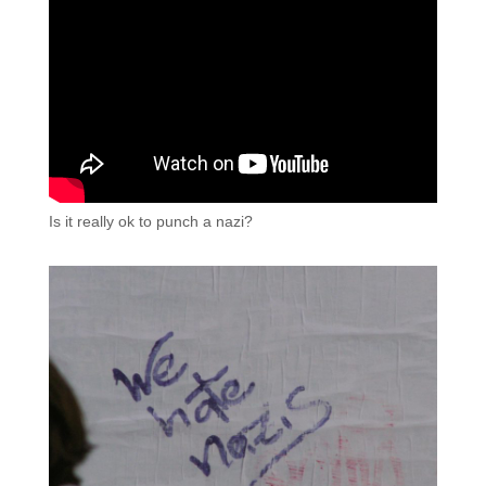
Is it really ok to punch a nazi?