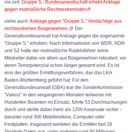
via zeit:
Gruppe S.: Bundesanwaltschaft erhebt Anklage
gegen mutmaßliche Rechtsextremisten
siehe auch:
Anklage gegen “Gruppe S.” Verdächtige aus
rechtsextremen Bürgerwehren.
Der
Generalbundesanwalt hat Anklage gegen die sogenannte
“Gruppe S.“ erhoben. Nach Informationen von WDR, NDR
und SZ hatte der mutmaßliche Rädelsführer seine
Mitstreiter dabei vor allem aus Bürgerwehren rekrutiert, vor
deren Terrorpotenzial schon länger gewarnt wird. Es ist
eins der größten Ermittlungsverfahren, das das LKA
Baden-Württemberg geführt hat: Für den
Generalbundesanwalt (GBA) war die Sonderkommission
“Valenz” in den vergangenen Monaten teilweise mit
Hunderten Beamten im Einsatz, führte 53 Durchsuchungen
durch und stellte dabei mehr als 1200 Asservate sicher –
darunter rund 300 Mobiltelefone, Computer oder
Festplatten. Insgesamt werteten die Ermittler fast 18
Terabyte Daten aus, unter anderem rund 60 Millionen