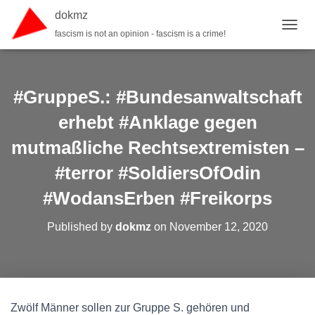
dokmz
fascism is not an opinion - fascism is a crime!
TOGGL
#GruppeS.: #Bundesanwaltschaft
erhebt #Anklage gegen
mutmaßliche Rechtsextremisten –
#terror #SoldiersOfOdin
#WodansErben #Freikorps
Published by
dokmz
on
November 12, 2020
Zwölf Männer sollen zur Gruppe S. gehören und