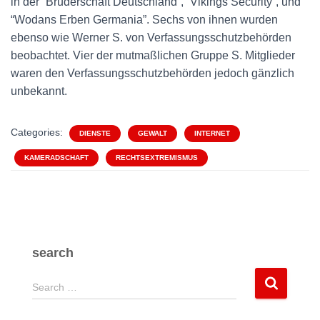
in der “Bruderschaft Deutschland”, “Vikings Security”, und
“Wodans Erben Germania”. Sechs von ihnen wurden
ebenso wie Werner S. von Verfassungsschutzbehörden
beobachtet. Vier der mutmaßlichen Gruppe S. Mitglieder
waren den Verfassungsschutzbehörden jedoch gänzlich
unbekannt.
Categories:
DIENSTE
GEWALT
INTERNET
KAMERADSCHAFT
RECHTSEXTREMISMUS
search
S
Search …
e
a