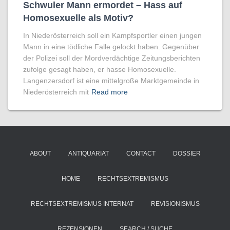
Schwuler Mann ermordet – Hass auf
Homo­sexuelle als Motiv?
In Niederösterreich soll ein Kampfsportler einen jungen
Mann in eine tödliche Falle gelockt haben. Gegenüber
der Polizei soll der Mordverdächtige Zeitungsberichten
zufolge gesagt haben, er hasse Homosexuelle.
Langenzersdorf ist eine mittelgroße Marktgemeinde in
Niederösterreich mit
Read more
ABOUT
ANTIQUARIAT
CONTACT
DOSSIER
HOME
RECHTSEXTREMISMUS
RECHTSEXTREMISMUS INTERNAT
REVISIONISMUS
REZENSIONEN
SEARCH / SUCHE