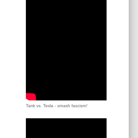
Tank vs. Tesla - smash fascism!