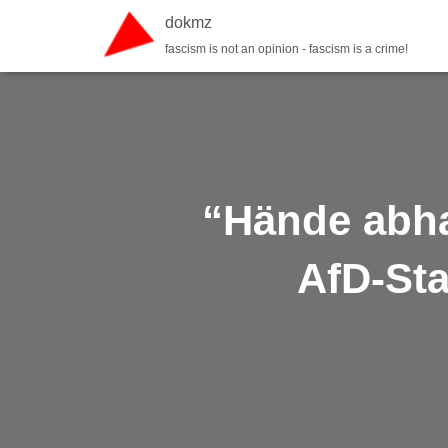
dokmz
fascism is not an opinion - fascism is a crime!
“Hände abha
AfD-Sta