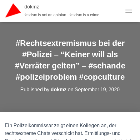
dokmz
fascism is not an opinion - fascism is a crime!
TOGGL
#Rechtsextremismus bei der
#Polizei – “Keiner will als
#Verräter gelten” – #schande
#polizeiproblem #copculture
Published by
dokmz
on
September 19, 2020
Ein Polizeikommissar zeigt einen Kollegen an, der
rechtsextreme Chats verschickt hat. Ermittlungs- und