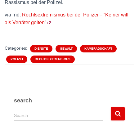
Rassismus bei der Polizei.
via rnd:
Rechtsextremismus bei der Polizei – “Keiner will
als Verräter gelten”
Categories:
DIENSTE
GEWALT
KAMERADSCHAFT
POLIZEI
RECHTSEXTREMISMUS
search
S
Search …
e
a
r