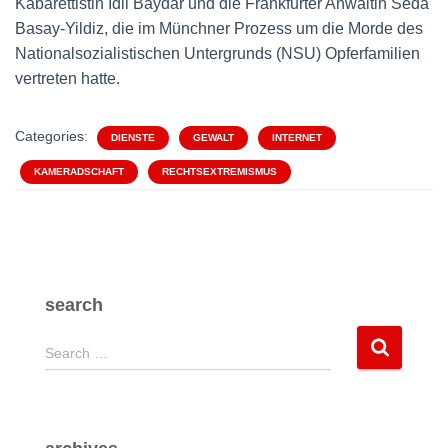
Kabarettistin Idil Baydar und die Frankfurter Anwältin Seda
Basay-Yildiz, die im Münchner Prozess um die Morde des
Nationalsozialistischen Untergrunds (NSU) Opferfamilien
vertreten hatte.
Categories:
DIENSTE
GEWALT
INTERNET
KAMERADSCHAFT
RECHTSEXTREMISMUS
search
S
Search …
e
a
r
c