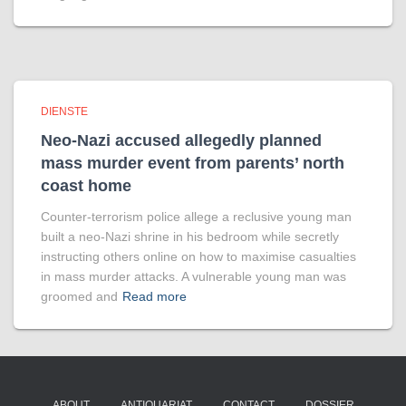
DIENSTE
Neo-Nazi accused allegedly planned
mass murder event from parents’ north
coast home
Counter-terrorism police allege a reclusive young man
built a neo-Nazi shrine in his bedroom while secretly
instructing others online on how to maximise casualties
in mass murder attacks. A vulnerable young man was
groomed and
Read more
ABOUT
ANTIQUARIAT
CONTACT
DOSSIER