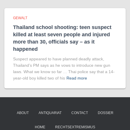
GEWALT
Thailand school shooting: teen suspect
killed at least seven people and injured
more than 30, officials say – as it
happened
Suspect appeared to have planned deadly attack,
Thailand’s PM says as he vows to introduce new gun
laws. What we know so far … Thai police say that a 14-
year-old boy killed two of his
Read more
ABOUT
ANTIQUARIAT
CONTACT
DOSSIER
HOME
RECHTSEXTREMISMUS