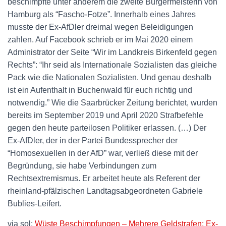
beschimpfte unter anderem die zweite Bürgermeisterin von
Hamburg als “Fascho-Fotze”. Innerhalb eines Jahres
musste der Ex-AfDler dreimal wegen Beleidigungen
zahlen. Auf Facebook schrieb er im Mai 2020 einem
Administrator der Seite “Wir im Landkreis Birkenfeld gegen
Rechts”: “Ihr seid als Internationale Sozialisten das gleiche
Pack wie die Nationalen Sozialisten. Und genau deshalb
ist ein Aufenthalt in Buchenwald für euch richtig und
notwendig.” Wie die Saarbrücker Zeitung berichtet, wurden
bereits im September 2019 und April 2020 Strafbefehle
gegen den heute parteilosen Politiker erlassen. (…) Der
Ex-AfDler, der in der Partei Bundessprecher der
“Homosexuellen in der AfD” war, verließ diese mit der
Begründung, sie habe Verbindungen zum
Rechtsextremismus. Er arbeitet heute als Referent der
rheinland-pfälzischen Landtagsabgeordneten Gabriele
Bublies-Leifert.
via sol:
Wüste Beschimpfungen – Mehrere Geldstrafen: Ex-