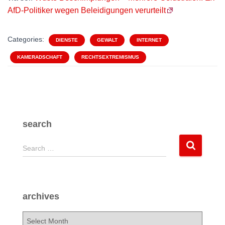
AfD-Politiker wegen Beleidigungen verurteilt
Categories:
DIENSTE
GEWALT
INTERNET
KAMERADSCHAFT
RECHTSEXTREMISMUS
search
S
Search …
e
a
r
c
archives
h
f
a
o