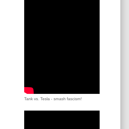
Tank vs. Tesla - smash fascism!