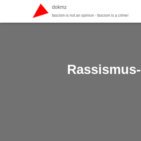
dokmz
fascism is not an opinion - fascism is a crime!
Rassismus-