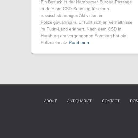
Ein Besuch in der Hamburger Europa Passage
endete am CSD-Samstag für einen
russischstämmigen Aktivisten im
Polizeigewahrsam. Er fühlt sich an Verhältnisse
im Putin-Land erinnert. Nach dem CSD in
Hamburg am vergangenen Samstag hat ein
Polizeieinsatz
Read more
ABOUT
ANTIQUARIAT
CONTACT
DOS