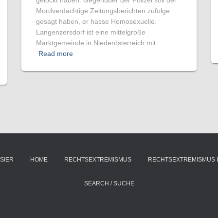
gelockt haben. Gegenüber der Polizei soll der
Mordverdächtige Zeitungsberichten zufolge
gesagt haben, er hasse Homosexuelle.
Langenzersdorf ist eine mittelgroße
Marktgemeinde in Niederösterreich mit
Read more
SIER
HOME
RECHTSEXTREMISMUS
RECHTSEXTREMISMUS 
SEARCH / SUCHE