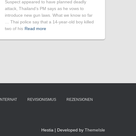
Suspect appeared to have planned deadly
attack, Thailand’s PM says as he vows to
introduce new gun laws. What we know so far
… Thai police say that a 14-year-old boy killed
two of his
Read more
INTERNAT
REVISIONISMUS
REZENSIONEN
Hestia | Developed by
ThemeIsle