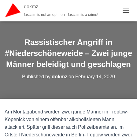
dokmz
fascism is not an opinion - fascism is a crime!
T
O
G
G
L
Rassistischer Angriff in
E
N
#Niederschöneweide – Zwei junge
A
Männer beleidigt und geschlagen
V
I
G
Published by
dokmz
on
February 14, 2020
A
T
I
O
N
Am Montagabend wurden zwei junge Männer in Treptow-
Köpenick von einem offenbar alkoholisierten Mann
attackiert. Später griff dieser auch Polizeibeamte an. Im
Ortsteil Niederschöneweide in Berlin-Treptow wurden zwei