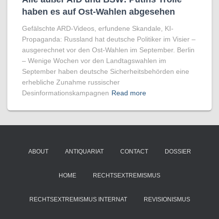
haben es auf Ost-Wahlen abgesehen
Gefälschte ARD-Videos, erfundene Skandale, KI-
Propaganda: Russland hat deutsche Politiker im Visier –
ausgerechnet vor den Ost-Wahlen im September. Berlin
– Wenige Wochen vor den Landtagswahlen im
September haben deutsche Sicherheitsbehörden eine
erhebliche Zunahme russischer
Desinformationskampagnen
Read more
ABOUT
ANTIQUARIAT
CONTACT
DOSSIER
HOME
RECHTSEXTREMISMUS
RECHTSEXTREMISMUS INTERNAT
REVISIONISMUS