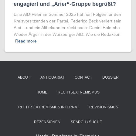
engagiert und „Arier“-Gruppe begrüßt?
Eine AfD-Feier im Sommer 2025 hat nun Folgen für den
Kreisvorsitzenden der Partei. Federico Beck verliert sein
Amt – und ein Altbekannter rückt nach: Daniel Halemba.
Wieder Ärger in der Würzburger AfD: Wie die Redaktion
Read more
ABOUT
ANTIQUARIAT
CONTACT
DOSSIER
HOME
RECHTSEXTREMISMUS
RECHTSEXTREMISMUS INTERNAT
REVISIONISMUS
REZENSIONEN
SEARCH / SUCHE