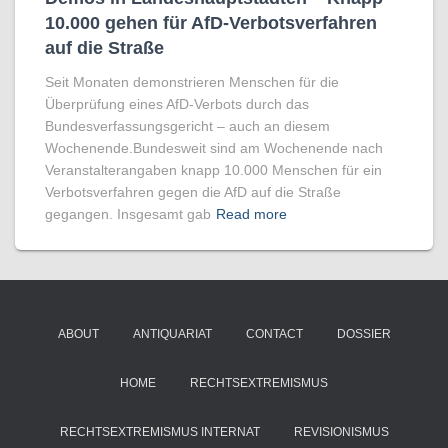
10.000 gehen für AfD-Verbotsverfahren
auf die Straße
Seit Monaten demonstrieren Menschen für die
Überprüfung eines AfD-Verbots durch das
Bundesverfassungsgericht – auch an diesem
Wochenende.Bundesweit sind am Wochenende nach
Veranstalterangaben knapp 10.000 Menschen für ein
Verbotsverfahren gegen die AfD auf die Straße
gegangen. Insgesamt gab
Read more
ABOUT
ANTIQUARIAT
CONTACT
DOSSIER
HOME
RECHTSEXTREMISMUS
RECHTSEXTREMISMUS INTERNAT
REVISIONISMUS