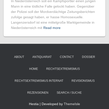
In Niederösterreich soll ein Kampfsportler einen jungen
Mann in eine tödliche Falle gelockt haben. Gegenüber
der Polizei soll der Mordverdächtige Zeitungsberichten
zufolge gesagt haben, er hasse Homosexuelle.
Langenzersdorf ist eine mittelgroße Marktgemeinde in
Niederösterreich mit
Read more
ABOUT
ANTIQUARIAT
CONTACT
DOSSIER
HOME
RECHTSEXTREMISMUS
RECHTSEXTREMISMUS INTERNAT
REVISIONISMUS
REZENSIONEN
SEARCH / SUCHE
Hestia | Developed by
ThemeIsle