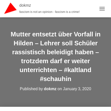
dokmz
fascism is not an opinion - fascism is a crime!
TOGGL
Mutter entsetzt über Vorfall in
Hilden – Lehrer soll Schüler
rassistisch beleidigt haben –
trotzdem darf er weiter
unterrichten – #kaltland
#schauhin
Published by
dokmz
on
January 3, 2020