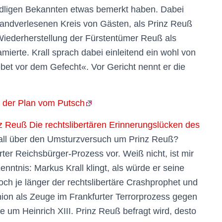
 adligen Bekannten etwas bemerkt haben. Dabei
andverlesenen Kreis von Gästen, als Prinz Reuß
Wiederherstellung der Fürstentümer Reuß als
erte. Krall sprach dabei einleitend ein wohl von
bet vor dem Gefecht«. Vor Gericht nennt er die
d der Plan vom Putsch
 Reuß Die rechtslibertären Erinnerungs­lücken des
ll über den Umsturzversuch um Prinz Reuß?
rter Reichsbürger-Prozess vor. Weiß nicht, ist mir
Kenntnis: Markus Krall klingt, als würde er seine
ch je länger der rechtslibertäre Crashprophet und
nion als Zeuge im Frankfurter Terrorprozess gegen
 um Heinrich XIII. Prinz Reuß befragt wird, desto