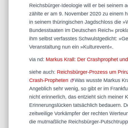
Reichsbürger-Ideologie will er bei seinem
zählte er am 9. November 2020 zu einem h
in seinem thüringischen Jagdschloss die »
Bundesstaaten im Deutschen Reich« proklami
ihm selbst verfasstes Schwulstgedicht: »Ge
Veranstaltung nun ein »Kulturevent«.
via nd:
Markus Krall: Der Crashprophet un
siehe auch:
Reichsbürger-Prozess um Prinz
Crash-Propheten
Was wusste Markus Kra
Angeblich sehr wenig, so gibt er im Frankfu
nicht erinnerlich, das entzieht sich meiner 
Erinnerungslücken tatsächlich bedauern. Do
zeitweilige Vorkämpfer der rechten Werteu
die mutmaßliche Reichsbürger-Putschtruppe