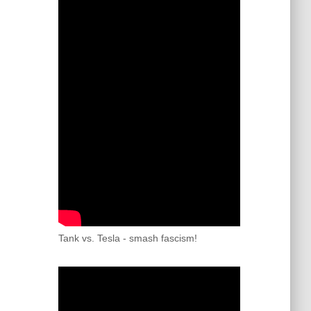
Tank vs. Tesla - smash fascism!