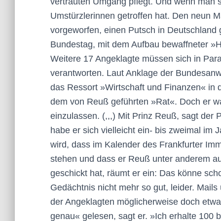
vertrauten Umgang pflegt. Und wenn man s
Umstürzlerinnen getroffen hat. Den neun M
vorgeworfen, einen Putsch in Deutschland g
Bundestag, mit dem Aufbau bewaffneter »H
Weitere 17 Angeklagte müssen sich in Para
verantworten. Laut Anklage der Bundesanwa
das Ressort »Wirtschaft und Finanzen« in 
dem von Reuß geführten »Rat«. Doch er war
einzulassen. (,,,) Mit Prinz Reuß, sagt de
habe er sich vielleicht ein- bis zweimal im J
wird, dass im Kalender des Frankfurter I
stehen und dass er Reuß unter anderem au
geschickt hat, räumt er ein: Das könne scho
Gedächtnis nicht mehr so gut, leider. Mails
der Angeklagten möglicherweise doch etwa
genau« gelesen, sagt er. »Ich erhalte 100 