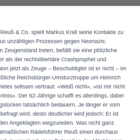
 Reuß & Co. spielt Markus Krall seine Kontakte zu
aus unzähligen Prozessen gegen Neonazis:
eugenstand treten, befällt sie eine plötzliche
er als der rechtslibertäre Crashprophet und
on jetzt als Zeuge – Beschuldigter ist er nicht – im
aßliche Reichsbürger-Umsturztruppe um Heinrich
eles seltsam vertraut: »Weiß nicht«, »Ist mir nicht
ntnis«. Der 62-Jährige schafft es allerdings, dabei
ngslücken tatsächlich bedauern. Je länger er vom
fragt wird, desto deutlicher wird jedoch: Er ist
 den Angeklagten wegzureden. Was nicht ganz
mutmaßlichen Rädelsführer Reuß einen durchaus