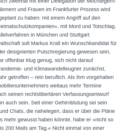
ich zweimal mit einer Delegation der Möchtegern-
ännern und Frauen im Frankfurter Prozess wird
eplant zu haben: mit einem Angriff auf den
eimatschutzkompanien«, mit Mord und Totschlag.
llelverfahren in München und Stuttgart
ltschaft soll Markus Krall ein Wunschkandidat für
der designierten Putschregierung gewesen sein,
 offenbar klug genug, sich nicht darauf
r Pandemie- und Klimawandelleugner zunächst,
ahr getroffen – rein beruflich. Als ihm vorgehalten
mmobilienunternehmers weitaus mehr Termine
ch seinen rechtslibertären Verfassungsentwurf
n auch sein. Seit einer Gehirnblutung sei sein
 und Chats, die nahelegen, dass er über die Pläne
s mehr gewusst haben könnte, habe er »nicht so
bis 200 Mails am Tag.« Nicht einmal von einer