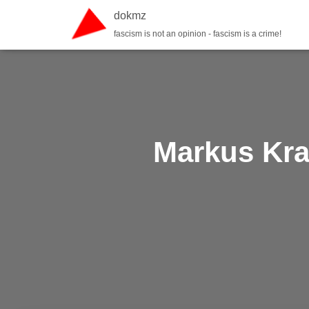
dokmz
fascism is not an opinion - fascism is a crime!
Markus Kra