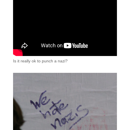
Is it really ok to punch a nazi?