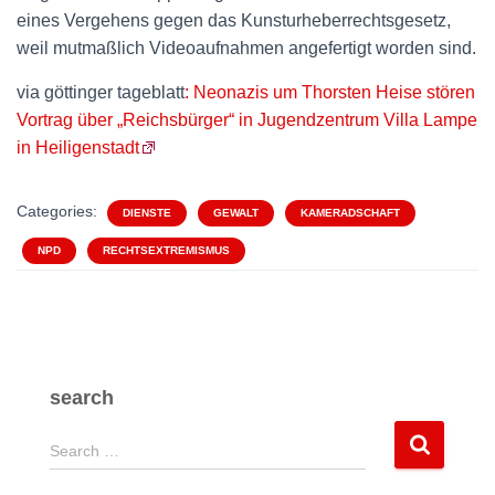
eines Vergehens gegen das Kunsturheberrechtsgesetz,
weil mutmaßlich Videoaufnahmen angefertigt worden sind.
via göttinger tageblatt
: Neonazis um Thorsten Heise stören
Vortrag über „Reichsbürger“ in Jugendzentrum Villa Lampe
in Heiligenstadt
Categories:
DIENSTE
GEWALT
KAMERADSCHAFT
NPD
RECHTSEXTREMISMUS
search
S
Search …
e
a