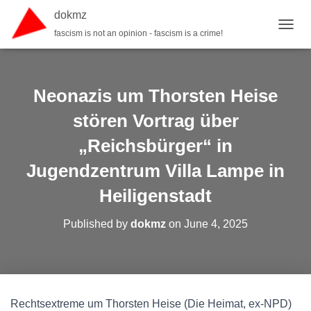
dokmz
fascism is not an opinion - fascism is a crime!
TOGGL
Neonazis um Thorsten Heise
stören Vortrag über
„Reichsbürger“ in
Jugendzentrum Villa Lampe in
Heiligenstadt
Published by
dokmz
on
June 4, 2025
Rechtsextreme um Thorsten Heise (Die Heimat, ex-NPD)