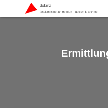
dokmz
fascism is not an opinion - fascism is a crime!
Ermittlu