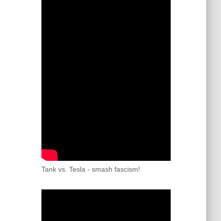
Tank vs. Tesla - smash fascism!