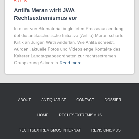
ANTIFA
Antifa Meran wirft JWA
Rechtsextremismus vor
In einer von Bildmaterial begleiteten Presseaussendung
übt die antifaschistische Initiative (Antifa) Meran scharfe
Kritik an Jürgen Wirth Anderlan. Wie Antifa schreibt,
würden „aktuelle Fotos und Videos enge Kontakte des
Kalterer Landtagsabgeordneten zur rechtsextremen
Gruppierung Aktverein
Read more
ABOUT
ANTIQUARIAT
CONTACT
DOSSIER
HOME
RECHTSEXTREMISMUS
RECHTSEXTREMISMUS INTERNAT
REVISIONISMUS