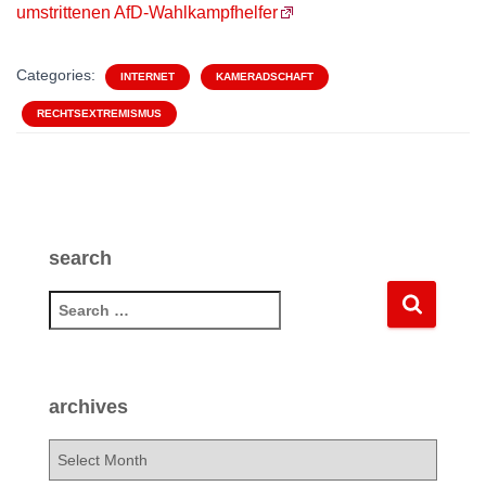
umstrittenen AfD-Wahlkampfhelfer
Categories:
INTERNET
KAMERADSCHAFT
RECHTSEXTREMISMUS
search
S
e
a
r
c
archives
h
f
a
o
r