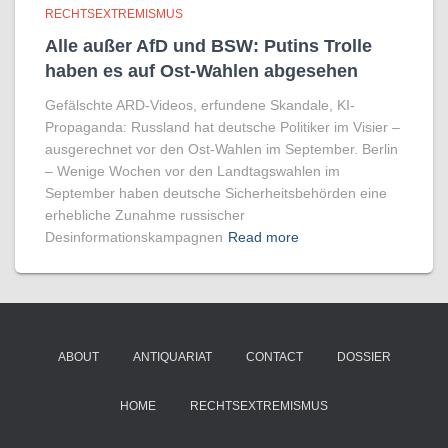
RECHTSEXTREMISMUS
Alle außer AfD und BSW: Putins Trolle
haben es auf Ost-Wahlen abgesehen
Gefälschte ARD-Videos, erfundene Skandale, KI-
Propaganda: Russland hat deutsche Politiker im Visier –
ausgerechnet vor den Ost-Wahlen im September. Berlin
– Wenige Wochen vor den Landtagswahlen im
September haben deutsche Sicherheitsbehörden eine
erhebliche Zunahme russischer
Desinformationskampagnen
Read more
ABOUT
ANTIQUARIAT
CONTACT
DOSSIER
HOME
RECHTSEXTREMISMUS