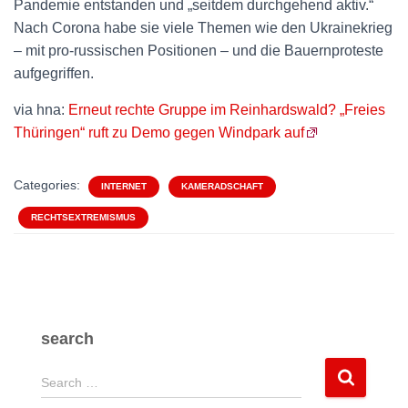
Pandemie entstanden und „seitdem durchgehend aktiv.“
Nach Corona habe sie viele Themen wie den Ukrainekrieg
– mit pro-russischen Positionen – und die Bauernproteste
aufgegriffen.
via hna:
Erneut rechte Gruppe im Reinhardswald? „Freies
Thüringen“ ruft zu Demo gegen Windpark auf
Categories:
INTERNET
KAMERADSCHAFT
RECHTSEXTREMISMUS
search
S
Search …
e