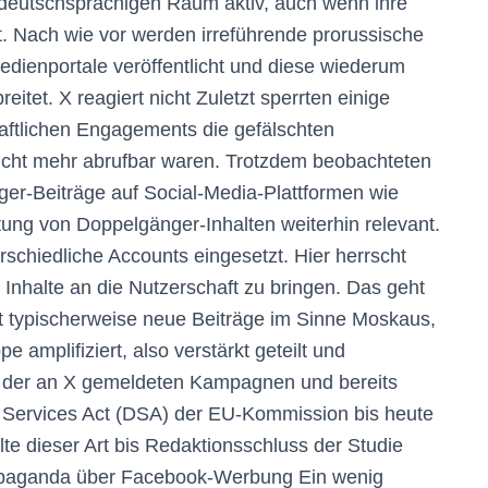
m deutschsprachigen Raum aktiv, auch wenn ihre
st. Nach wie vor werden irreführende prorussische
 Medienportale veröffentlicht und diese wiederum
eitet. X reagiert nicht Zuletzt sperrten einige
chaftlichen Engagements die gefälschten
icht mehr abrufbar waren. Trotzdem beobachteten
ger-Beiträge auf Social-Media-Plattformen wie
tung von Doppelgänger-Inhalten weiterhin relevant.
erschiedliche Accounts eingesetzt. Hier herrscht
e Inhalte an die Nutzerschaft zu bringen. Das geht
ht typischerweise neue Beiträge im Sinne Moskaus,
amplifiziert, also verstärkt geteilt und
rotz der an X gemeldeten Kampagnen und bereits
al Services Act (DSA) der EU-Kommission bis heute
te dieser Art bis Redaktionsschluss der Studie
ropaganda über Facebook-Werbung Ein wenig