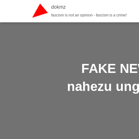
dokmz
fascism is not an opinion - fascism is a crime!
FAKE NEW
nahezu ung