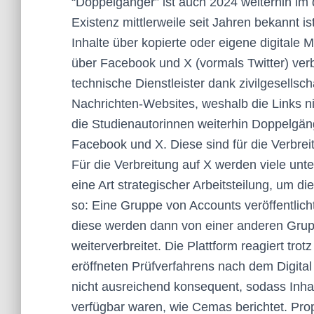
“Doppelgänger” ist auch 2024 weiterhin i
Existenz mittlerweile seit Jahren bekannt i
Inhalte über kopierte oder eigene digitale
über Facebook und X (vormals Twitter) verbr
technische Dienstleister dank zivilgesells
Nachrichten-Websites, weshalb die Links n
die Studienautorinnen weiterhin Doppelgän
Facebook und X. Diese sind für die Verbrei
Für die Verbreitung auf X werden viele unt
eine Art strategischer Arbeitsteilung, um di
so: Eine Gruppe von Accounts veröffentlic
diese werden dann von einer anderen Gruppe 
weiterverbreitet. Die Plattform reagiert t
eröffneten Prüfverfahrens nach dem Digit
nicht ausreichend konsequent, sodass Inhal
verfügbar waren, wie Cemas berichtet. P