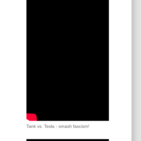
Tank vs. Tesla - smash fascism!