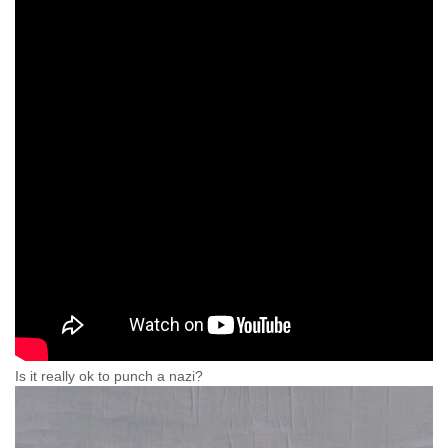
Is it really ok to punch a nazi?