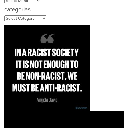
archives
categories
categories