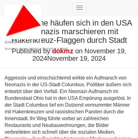
Toggle
Navigation
Aufmärsche häufen sich in den USA
– Neonazis marschieren mit
Hakenkreuz-Flaggen durch Stadt
dokmz
fascism is not an opinion - fascism is a crime!
Published by
dokmz
on
November 19,
2024
November 19, 2024
Aggressiv und einschüchternd wirkte ein Aufmarsch von
Neonazis in der US-Stadt Columbus. Politiker äußern sich
entsetzt über den Vorfall. Ein Neonazi-Aufmarsch im
Bundesstaat Ohio hat in den USA Empörung ausgelöst. In
der Stadt Columbus lief ein Dutzend vermummter Männer
mit Hakenkreuzen und rassistischen Parolen durch die
Innenstadt. Ihr Weg führte vorbei an zahlreichen
Restaurants und Neubauwohnungen, die Bilder
verbreiteten sich schnell über die sozialen Medien.