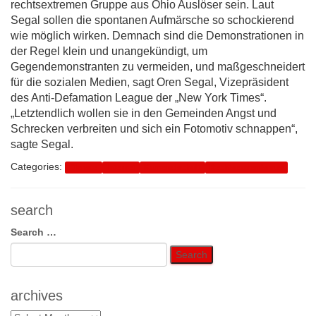
rechtsextremen Gruppe aus Ohio Auslöser sein. Laut
Segal sollen die spontanen Aufmärsche so schockierend
wie möglich wirken. Demnach sind die Demonstrationen in
der Regel klein und unangekündigt, um
Gegendemonstranten zu vermeiden, und maßgeschneidert
für die sozialen Medien, sagt Oren Segal, Vizepräsident
des Anti-Defamation League der „New York Times“.
„Letztendlich wollen sie in den Gemeinden Angst und
Schrecken verbreiten und sich ein Fotomotiv schnappen“,
sagte Segal.
Categories:
Dienste
Internet
Kameradschaft
Rechtsextremismus
search
Search
Search …
for:
archives