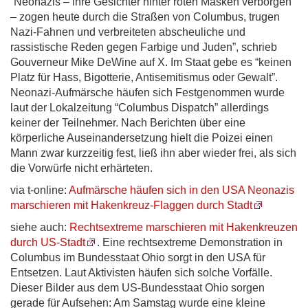
“Neonazis – ihre Gesichter hinter roten Masken verborgen
– zogen heute durch die Straßen von Columbus, trugen
Nazi-Fahnen und verbreiteten abscheuliche und
rassistische Reden gegen Farbige und Juden”, schrieb
Gouverneur Mike DeWine auf X. Im Staat gebe es “keinen
Platz für Hass, Bigotterie, Antisemitismus oder Gewalt”.
Neonazi-Aufmärsche häufen sich Festgenommen wurde
laut der Lokalzeitung “Columbus Dispatch” allerdings
keiner der Teilnehmer. Nach Berichten über eine
körperliche Auseinandersetzung hielt die Poizei einen
Mann zwar kurzzeitig fest, ließ ihn aber wieder frei, als sich
die Vorwürfe nicht erhärteten.
via t-online:
Aufmärsche häufen sich in den USA Neonazis
marschieren mit Hakenkreuz-Flaggen durch Stadt
siehe auch:
Rechtsextreme marschieren mit Hakenkreuzen
durch US-Stadt
. Eine rechtsextreme Demonstration in
Columbus im Bundesstaat Ohio sorgt in den USA für
Entsetzen. Laut Aktivisten häufen sich solche Vorfälle.
Dieser Bilder aus dem US-Bundesstaat Ohio sorgen
gerade für Aufsehen: Am Samstag wurde eine kleine