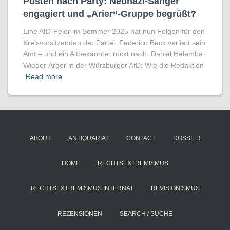
Posten nach Party: Neonazi-Sänger
engagiert und „Arier“-Gruppe begrüßt?
Eine AfD-Feier im Sommer 2025 hat nun Folgen für den
Kreisvorsitzenden der Partei. Federico Beck verliert sein
Amt – und ein Altbekannter rückt nach: Daniel Halemba.
Wieder Ärger in der Würzburger AfD: Wie die Redaktion
Read more
ABOUT
ANTIQUARIAT
CONTACT
DOSSIER
HOME
RECHTSEXTREMISMUS
RECHTSEXTREMISMUS INTERNAT
REVISIONISMUS
REZENSIONEN
SEARCH / SUCHE