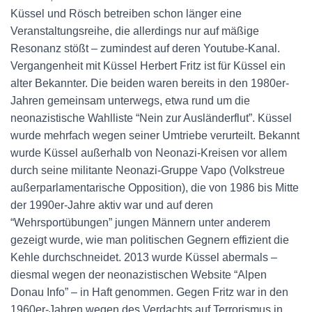
Küssel und Rösch betreiben schon länger eine
Veranstaltungsreihe, die allerdings nur auf mäßige
Resonanz stößt – zumindest auf deren Youtube-Kanal.
Vergangenheit mit Küssel Herbert Fritz ist für Küssel ein
alter Bekannter. Die beiden waren bereits in den 1980er-
Jahren gemeinsam unterwegs, etwa rund um die
neonazistische Wahlliste “Nein zur Ausländerflut”. Küssel
wurde mehrfach wegen seiner Umtriebe verurteilt. Bekannt
wurde Küssel außerhalb von Neonazi-Kreisen vor allem
durch seine militante Neonazi-Gruppe Vapo (Volkstreue
außerparlamentarische Opposition), die von 1986 bis Mitte
der 1990er-Jahre aktiv war und auf deren
“Wehrsportübungen” jungen Männern unter anderem
gezeigt wurde, wie man politischen Gegnern effizient die
Kehle durchschneidet. 2013 wurde Küssel abermals –
diesmal wegen der neonazistischen Website “Alpen
Donau Info” – in Haft genommen. Gegen Fritz war in den
1960er-Jahren wegen des Verdachts auf Terrorismus in