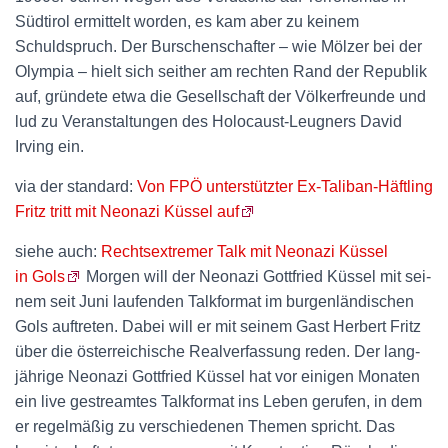
Südtirol ermittelt worden, es kam aber zu keinem
Schuldspruch. Der Burschenschafter – wie Mölzer bei der
Olympia – hielt sich seither am rechten Rand der Republik
auf, gründete etwa die Gesellschaft der Völkerfreunde und
lud zu Veranstaltungen des Holocaust-Leugners David
Irving ein.
via der standard:
Von FPÖ unterstützter Ex-Taliban-Häftling
Fritz tritt mit Neonazi Küssel auf
siehe auch:
Rechtsextremer Talk mit Neonazi Küssel
in Gols
Mor­gen will der Neo­na­zi Gott­fried Küs­sel mit sei­
nem seit Juni lau­fen­den Talk­for­mat im bur­gen­län­di­schen
Gols auf­tre­ten. Dabei will er mit sei­nem Gast Her­bert Fritz
über die öster­rei­chi­sche Real­ver­fas­sung reden. Der lang­
jäh­ri­ge Neo­na­zi Gott­fried Küs­sel hat vor eini­gen Mona­ten
ein live gestream­tes Talk­for­mat ins Leben geru­fen, in dem
er regel­mä­ßig zu ver­schie­de­nen The­men spricht. Das