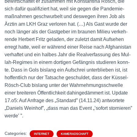
bewirt­schaf­tet er zusam­men mit Kon­stan­ti­na Rösch, die
sich dafür qua­li­fi­ziert hat, weil sie gegen die Pan­de­mie­
maß­nah­men geschwur­belt und des­we­gen ihren Job als
Ärz­tin am LKH Graz ver­lo­ren hat. (…) Als Gast wur­de der
noch län­ger als der Gast­ge­ber im brau­nen Milieu ver­keh­
ren­de Her­bert Fritz gela­den, der zuletzt damit Auf­se­hen
erregt hat­te, weil er wäh­rend einer Rei­se nach Afgha­ni­stan
ver­haf­tet und ein hal­bes Jahr die Real­ver­fas­sung des Mul­
lah-Regimes in einem dor­ti­gen Gefäng­nis stu­die­ren konn­
te. Dass in Gols bis­lang ein Auf­schrei unter­blie­ben ist, ist
hof­fent­lich nur der Tat­sa­che geschul­det, dass der Küs­sel-
Rösch-Club bis­lang unter der Wahr­neh­mungs­schwel­le
einer brei­te­ren Öffent­lich­keit dahin­ge­däm­mert ist. Update
17.o5: Auf Anfra­ge des „Stan­dard” (14.11.24) ant­wor­te­te
„Dani­els Wein­hof”, „dass man das Event „’sofort stor­nie­ren”
wer­de’ ”.
Categories:
INTERNET
KAMERADSCHAFT