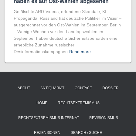
haben es auf Ost-Wahlen abgesehen
Gefälschte ARD-Videos, erfundene Skandale, KI-
Propaganda: Russland hat deutsche Politiker im Visier –
ausgerechnet vor den Ost-Wahlen im September. Berlin
– Wenige Wochen vor den Landtagswahlen im
September haben deutsche Sicherheitsbehörden eine
erhebliche Zunahme russischer
Desinformationskampagnen
Read more
ABOUT
ANTIQUARIAT
CONTACT
DOSSIER
HOME
RECHTSEXTREMISMUS
RECHTSEXTREMISMUS INTERNAT
REVISIONISMUS
REZENSIONEN
SEARCH / SUCHE