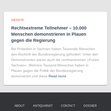
DIENSTE
Rechtsextreme Teilnehmer – 10.000
Menschen demonstrieren in Plauen
gegen die Regierung
Bei Protesten in Sachsen haben Tausende Menschen
den Rücktritt der Bundesregierung gefordert. Unter den
Demonstranten waren auch die rechtsextremen »Freien
Sachsen«. Mehrere Tausend Menschen haben in
Plauen gegen die Politik der Bundesregierung
demonstriert und diese
Read more
ABOUT
ANTIQUARIAT
CONTACT
DOSSIER