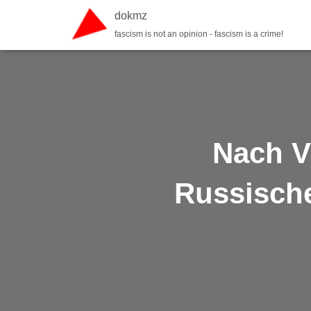
dokmz
fascism is not an opinion - fascism is a crime!
Nach V
Russische