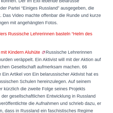
 können. Der im Exil lebende Belarusse
r der Partei “Einiges Russland” ausgegeben, die
. Das Video machte offenbar die Runde und kurze
ngen mit angehängten Fotos.
lers Russische Lehrerinnen basteln “Helm des
 mit Kindern Aluhüte
Russische Lehrerinnen
urden veräppelt. Ein Aktivist will mit der Aktion auf
ischen Gesellschaft aufmerksam machen. 66
Ein Artikel von Ein belarussischer Aktivist hat es
russischen Schulen hereinzulegen. Auf seinem
 kürzlich die zweite Folge seines Projekts
en der gesellschaftlichen Entwicklung in Russland
veröffentlichte die Aufnahmen und schrieb dazu, er
en, dass in Russland ein faschistisches Regime