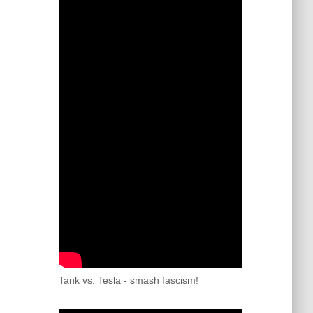
Tank vs. Tesla - smash fascism!