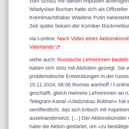
zum Schutz vor diesen Impulsen anfertigen
Wladyslaw Bochan hatte sich als Offizielle
Kremlmachthaber Wladimir Putin nahesteht
Zeit später bekam der Komiker Rückmeldu
via t-online:
Nach Video eines Aktionskünst
Vaterlands”
siehe auch:
Russische Lehrerinnen basteln
haben sich stolz mit Aluhüten gezeigt. Sie w
problematische Entwicklungen in der russ
10.11.2024, 06:06 thomas wanhoff / t-online 
geschafft, gleich mehrere Lehrerinnen an 
Telegram-Kanal «Uladziskau Bokhan» hat er
veröffentlicht, das sich kritisch mit Aspekt
auseinandersetzt. (…) Der Aktionskünstler 
habe die Aktion gestartet, um «zu bestätig