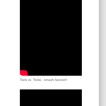
Tank vs. Tesla - smash fascism!