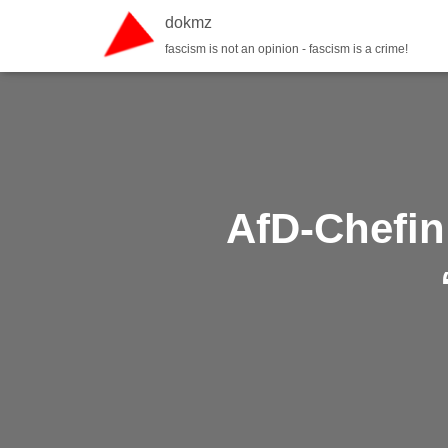
dokmz
fascism is not an opinion - fascism is a crime!
AfD-Chefin