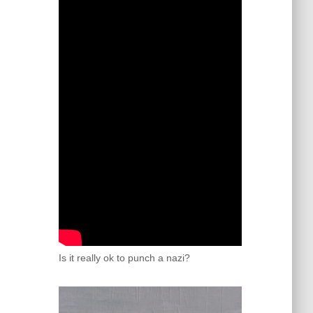
Is it really ok to punch a nazi?