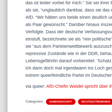
das ist leider vorbei für mich.” Sie sei ihre
als sie, “unglaublich dankbar, dass sie das 
AfD. “Wir hätten uns beide einen deutlich
als Paar gewünscht.” Darüber hinaus inszeni
Verfolgte. Dass der deutsche Verfassungssc
einstuft, bezeichnete sie als “rein politisch
sie “aus dem Parteienwettbewerb auszuschl
repressive Zustände wie in der DDR, beha
Lebensgefährtin darauf vorbereitet: ‘Schatz,
ich dann doch mal irgendwann ins Loch geste
extrem queerfeindliche Partei im Deutsche
via queer:
AfD-Chefin Weidel spricht über ih
Categories:
KAMERADSCHAFT
RECHTSEXTREMISMUS