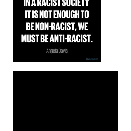
i
e
s