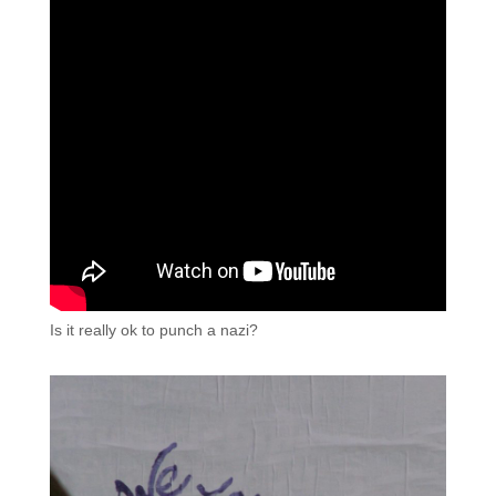
Is it really ok to punch a nazi?