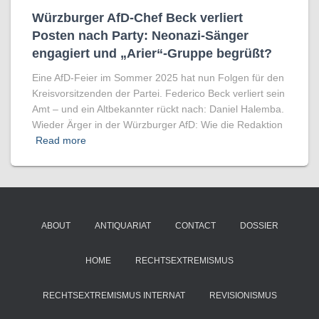
Würzburger AfD-Chef Beck verliert
Posten nach Party: Neonazi-Sänger
engagiert und „Arier“-Gruppe begrüßt?
Eine AfD-Feier im Sommer 2025 hat nun Folgen für den
Kreisvorsitzenden der Partei. Federico Beck verliert sein
Amt – und ein Altbekannter rückt nach: Daniel Halemba.
Wieder Ärger in der Würzburger AfD: Wie die Redaktion
Read more
ABOUT
ANTIQUARIAT
CONTACT
DOSSIER
HOME
RECHTSEXTREMISMUS
RECHTSEXTREMISMUS INTERNAT
REVISIONISMUS