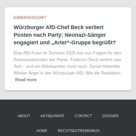
KAMERADSCHAFT
Würzburger AfD-Chef Beck verliert
Posten nach Party: Neonazi-Sänger
engagiert und „Arier“-Gruppe begrüßt?
Eine AfD-Feier im Sommer 2025 hat nun Folgen für den
Kreisvorsitzenden der Partei. Federico Beck verliert sein
Amt – und ein Altbekannter rückt nach: Daniel Halemba.
Wieder Ärger in der Würzburger AfD: Wie die Redaktion
Read more
ABOUT
ANTIQUARIAT
CONTACT
DOSSIER
HOME
RECHTSEXTREMISMUS