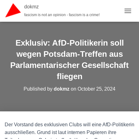
dokmz
fascism is not an opinion - fascism is a crime!
TOGGL
Exklusiv: AfD-Politikerin soll
wegen Potsdam-Treffen aus
Parlamentarischer Gesellschaft
fliegen
Published by
dokmz
on
October 25, 2024
Der Vorstand des exklusiven Clubs will eine AfD-Politikerin
ausschließen. Grund ist laut internen Papieren ihre