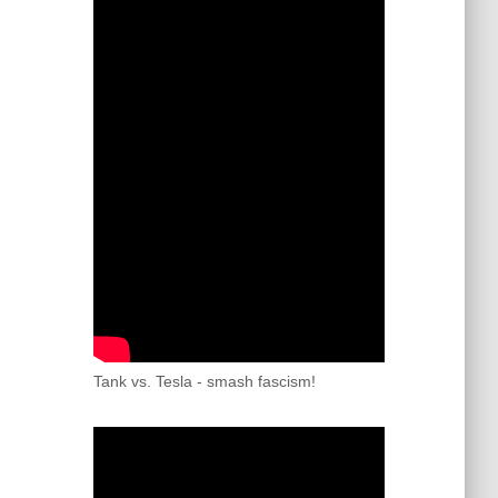
Tank vs. Tesla - smash fascism!