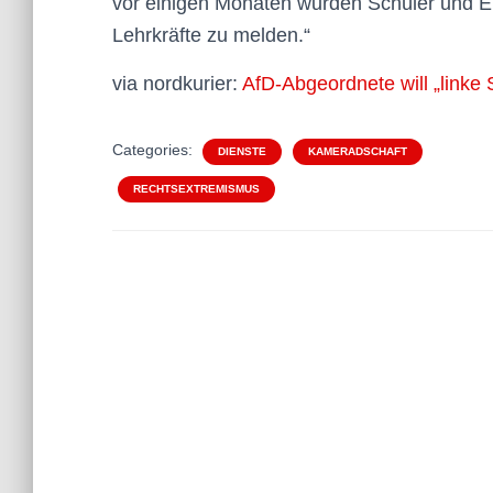
vor einigen Monaten wurden Schüler und El
Lehrkräfte zu melden.“
via nordkurier:
AfD-Abgeordnete will „linke 
Categories:
DIENSTE
KAMERADSCHAFT
RECHTSEXTREMISMUS