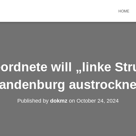
HOME
rdnete will „linke Str
andenburg austrockn
Published by
dokmz
on
October 24, 2024