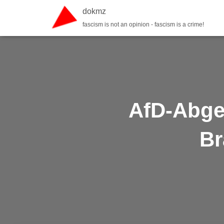
dokmz
fascism is not an opinion - fascism is a crime!
AfD-Abgeo
Br