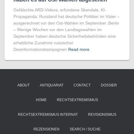
Gefälschte ARD-Videos, erfundene Skandale, KI-
Propaganda: Russland hat deutsche Politiker im Visier –
ausgerechnet vor den Ost-Wahlen im September. Berlin
– Wenige Wochen vor den Landtagswahlen im
September haben deutsche Sicherheitsbehörden eine
erhebliche Zunahme russischer
Desinformationskampagnen
Read more
ABOUT
ANTIQUARIAT
CONTACT
DOSSIER
HOME
RECHTSEXTREMISMUS
RECHTSEXTREMISMUS INTERNAT
REVISIONISMUS
REZENSIONEN
SEARCH / SUCHE