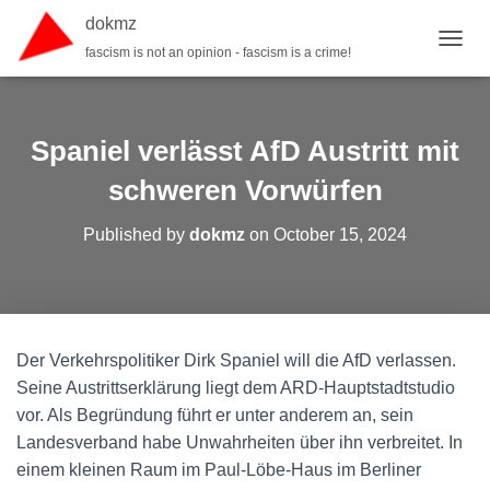
dokmz
fascism is not an opinion - fascism is a crime!
T
O
G
G
L
Spaniel verlässt AfD Austritt mit
E
N
schweren Vorwürfen
A
V
Published by
dokmz
on
October 15, 2024
I
G
A
T
I
O
Der Verkehrspolitiker Dirk Spaniel will die AfD verlassen.
N
Seine Austrittserklärung liegt dem ARD-Hauptstadtstudio
vor. Als Begründung führt er unter anderem an, sein
Landesverband habe Unwahrheiten über ihn verbreitet. In
einem kleinen Raum im Paul-Löbe-Haus im Berliner