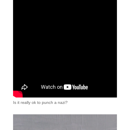
Is it really ok to punch a nazi?