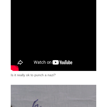
Is it really ok to punch a nazi?