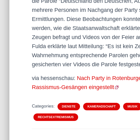
die Parole “Deutschland den Deutschen, Au
mehrere Personen im Nachgang der Party 
Ermittlungen. Diese Beobachtungen konnten 
werden, wie die Staatsanwaltschaft erklärte
Zeugen befragt und Videos von der Feier a
Fulda erklärte laut Mitteilung: “Es ist kei
Wahrnehmung entsprechende Parolen gehör
gesicherten vier Videos die Parole festgest
via hessenschau:
Nach Party in Rotenbur
Rassismus-Gesängen eingestellt
Categories:
DIENSTE
KAMERADSCHAFT
MUSIK
RECHTSEXTREMISMUS