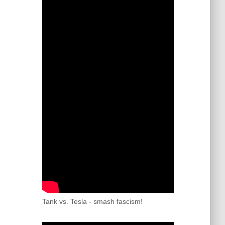
Tank vs. Tesla - smash fascism!