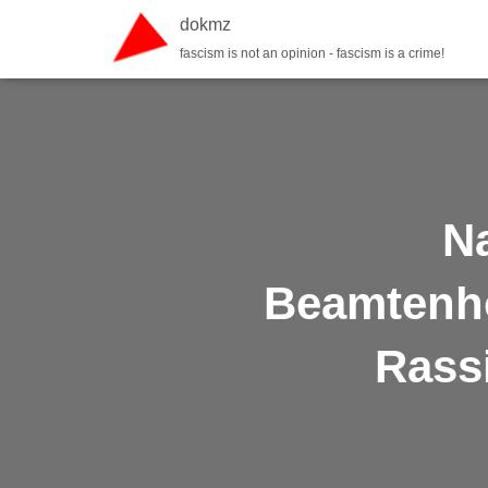
dokmz
fascism is not an opinion - fascism is a crime!
N
Beamtenho
Rass