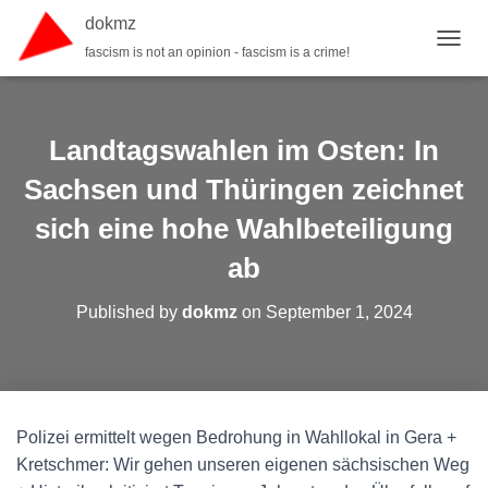
dokmz
fascism is not an opinion - fascism is a crime!
TOGGL
Landtagswahlen im Osten: In
Sachsen und Thüringen zeichnet
sich eine hohe Wahlbeteiligung
ab
Published by
dokmz
on
September 1, 2024
Polizei ermittelt wegen Bedrohung in Wahllokal in Gera +
Kretschmer: Wir gehen unseren eigenen sächsischen Weg