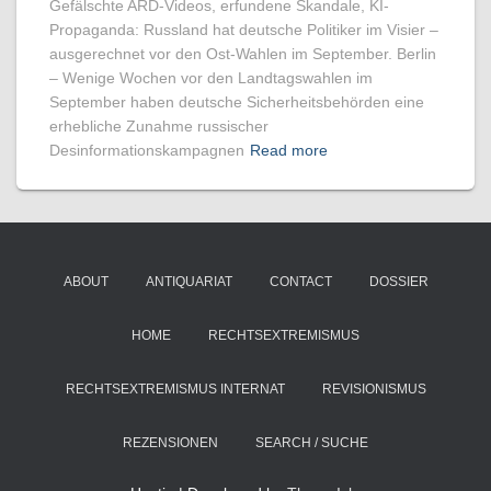
Gefälschte ARD-Videos, erfundene Skandale, KI-
Propaganda: Russland hat deutsche Politiker im Visier –
ausgerechnet vor den Ost-Wahlen im September. Berlin
– Wenige Wochen vor den Landtagswahlen im
September haben deutsche Sicherheitsbehörden eine
erhebliche Zunahme russischer
Desinformationskampagnen
Read more
ABOUT
ANTIQUARIAT
CONTACT
DOSSIER
HOME
RECHTSEXTREMISMUS
RECHTSEXTREMISMUS INTERNAT
REVISIONISMUS
REZENSIONEN
SEARCH / SUCHE